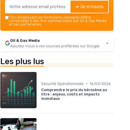
➔ Je m'inscris
*
En remplissant ce formulaire, j’accepte d’être
contacté(e) à des fins commerciales par Oil & Gas Media
et ses partenaires.
Oil & Gas Media
Ajoutez-nous à vos sources préférées sur Google
Les plus lus
•
Sécurité Opérationnelle
16/03/2026
Comprendre le prix du kérosène au
litre : enjeux, coûts et impacts
mondiaux