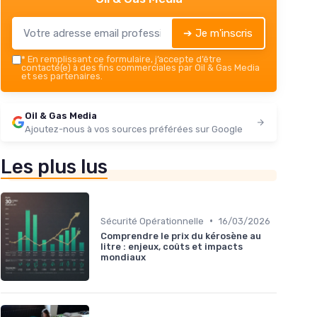
➔ Je m'inscris
*
En remplissant ce formulaire, j’accepte d’être
contacté(e) à des fins commerciales par Oil & Gas Media
et ses partenaires.
Oil & Gas Media
Ajoutez-nous à vos sources préférées sur Google
Les plus lus
•
Sécurité Opérationnelle
16/03/2026
Comprendre le prix du kérosène au
litre : enjeux, coûts et impacts
mondiaux