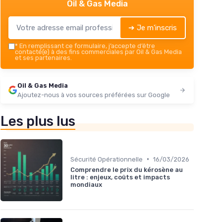
Oil & Gas Media
➔ Je m'inscris
*
En remplissant ce formulaire, j’accepte d’être
contacté(e) à des fins commerciales par Oil & Gas Media
et ses partenaires.
Oil & Gas Media
Ajoutez-nous à vos sources préférées sur Google
Les plus lus
•
Sécurité Opérationnelle
16/03/2026
Comprendre le prix du kérosène au
litre : enjeux, coûts et impacts
mondiaux