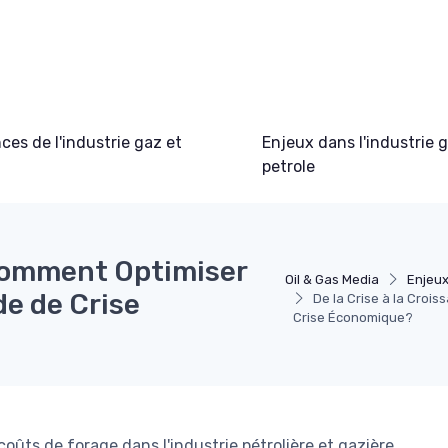
es de l'industrie gaz et
Enjeux dans l'industrie 
petrole
 Comment Optimiser
Oil & Gas Media
Enjeux
de de Crise
De la Crise à la Croi
Crise Économique?
coûts de forage dans l'industrie pétrolière et gazière,