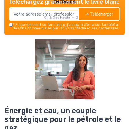
energies
Téléchargez gratuitement le livre blanc
➔ Télécharger
Oil & Gas Media — 2026
*
En remplissant ce formulaire, j’accepte d’être contacté(e) à
des fins commerciales par Oil & Gas Media et ses partenaires.
Énergie et eau, un couple
stratégique pour le pétrole et le
gaz