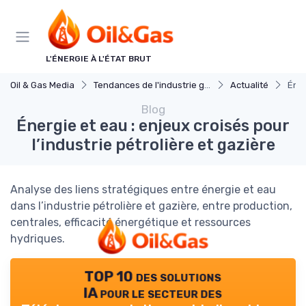
Panneau de gestion des cookies
L'ÉNERGIE À L'ÉTAT BRUT
Oil & Gas Media
Tendances de l'industrie gaz et petrole
Actualité
Éner
Blog
Énergie et eau : enjeux croisés pour
l’industrie pétrolière et gazière
Analyse des liens stratégiques entre énergie et eau
dans l’industrie pétrolière et gazière, entre production,
centrales, efficacité énergétique et ressources
hydriques.
TOP 10 des solutions
IA pour le secteur des