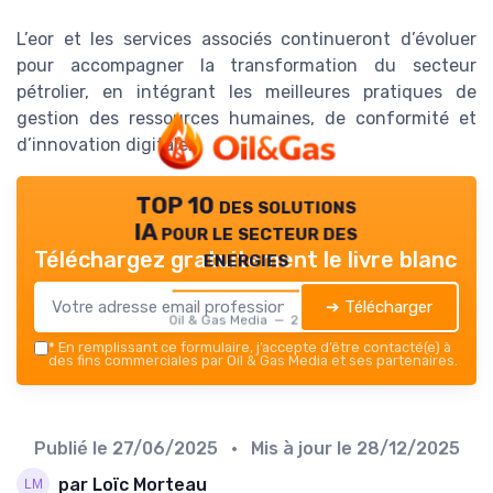
L’eor et les services associés continueront d’évoluer
pour accompagner la transformation du secteur
pétrolier, en intégrant les meilleures pratiques de
gestion des ressources humaines, de conformité et
d’innovation digitale.
TOP 10 des solutions
IA pour le secteur des
energies
Téléchargez gratuitement le livre blanc
➔ Télécharger
Oil & Gas Media — 2026
*
En remplissant ce formulaire, j’accepte d’être contacté(e) à
des fins commerciales par Oil & Gas Media et ses partenaires.
Publié le
27/06/2025
• Mis à jour le
28/12/2025
par Loïc Morteau