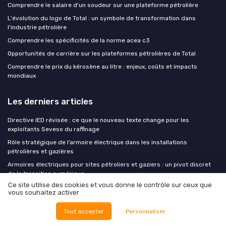
Comprendre le salaire d'un soudeur sur une plateforme pétrolière
L'évolution du logo de Total : un symbole de transformation dans
l'industrie pétrolière
Comprendre les spécificités de la norme acea c3
Opportunités de carrière sur les plateformes pétrolières de Total
Comprendre le prix du kérosène au litre : enjeux, coûts et impacts
mondiaux
Les derniers articles
Directive IED révisée : ce que le nouveau texte change pour les
exploitants Seveso du raffinage
Rôle stratégique de l’armoire électrique dans les installations
pétrolières et gazières
Armoires électriques pour sites pétroliers et gaziers : un pivot discret
de la transition numérique
Ce site utilise des cookies et vous donne le contrôle sur ceux que
Comment le découpeur plasma transforme la maintenance des aciers
vous souhaitez activer
dans l’industrie pétrolière et gazière
Pénurie d'ingénieurs forage : l'industrie va-t-elle automatiser plus vite
Tout accepter
Personnaliser
qu'elle ne le souhaite ?