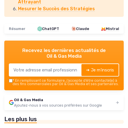
Attrayant
Mesurer le Succès des Stratégies
Résumer
ChatGPT
Claude
Mistral
Recevez les dernières actualités de
Oil & Gas Media
➔ Je m'inscris
*
En remplissant ce formulaire, j’accepte d’être contacté(e) à
des fins commerciales par Oil & Gas Media et ses partenaires.
Oil & Gas Media
Ajoutez-nous à vos sources préférées sur Google
Les plus lus