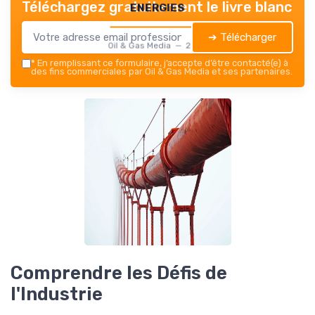
energies
Téléchargez gratuitement le livre blanc
➔ Télécharger
Oil & Gas Media — 2026
*
En remplissant ce formulaire, j’accepte d’être contacté(e) à
des fins commerciales par Oil & Gas Media et ses partenaires.
Comprendre les Défis de
l'Industrie