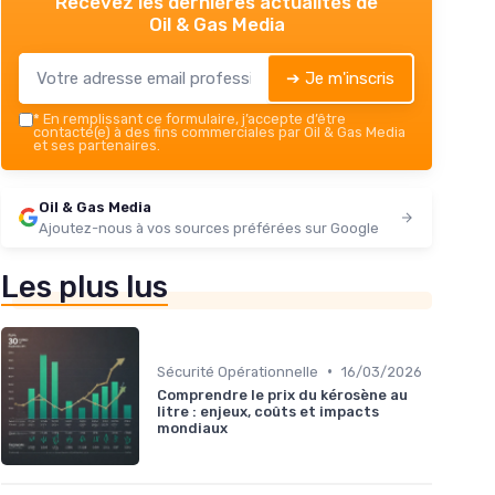
Recevez les dernières actualités de
Oil & Gas Media
➔ Je m'inscris
*
En remplissant ce formulaire, j’accepte d’être
contacté(e) à des fins commerciales par Oil & Gas Media
et ses partenaires.
Oil & Gas Media
Ajoutez-nous à vos sources préférées sur Google
Les plus lus
•
Sécurité Opérationnelle
16/03/2026
Comprendre le prix du kérosène au
litre : enjeux, coûts et impacts
mondiaux