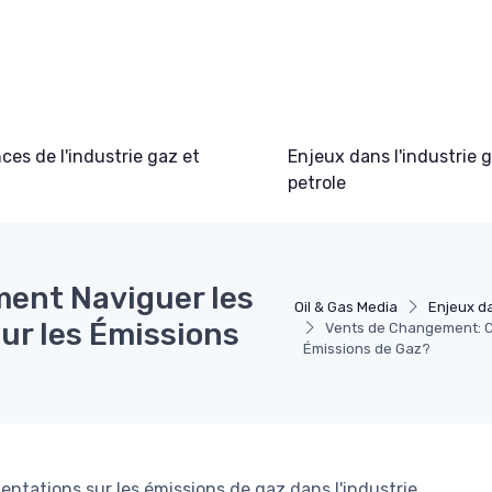
es de l'industrie gaz et
Enjeux dans l'industrie 
petrole
ent Naviguer les
Oil & Gas Media
Enjeux da
ur les Émissions
Vents de Changement: C
Émissions de Gaz?
mentations sur les émissions de gaz dans l'industrie