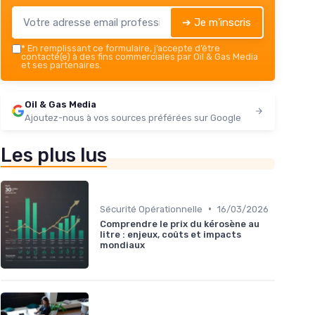
➔ Je m'inscris
*
En remplissant ce formulaire, j’accepte d’être
contacté(e) à des fins commerciales par Oil & Gas Media
et ses partenaires.
Oil & Gas Media
Ajoutez-nous à vos sources préférées sur Google
Les plus lus
•
Sécurité Opérationnelle
16/03/2026
Comprendre le prix du kérosène au
litre : enjeux, coûts et impacts
mondiaux