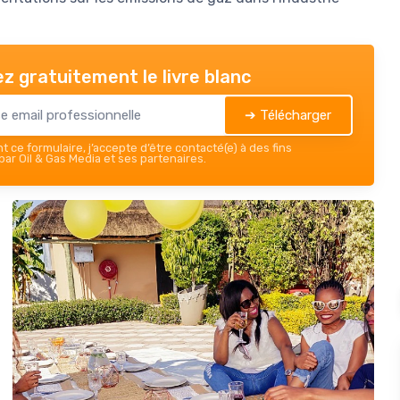
z gratuitement le livre blanc
➔ Télécharger
 ce formulaire, j’accepte d’être contacté(e) à des fins
ar Oil & Gas Media et ses partenaires.