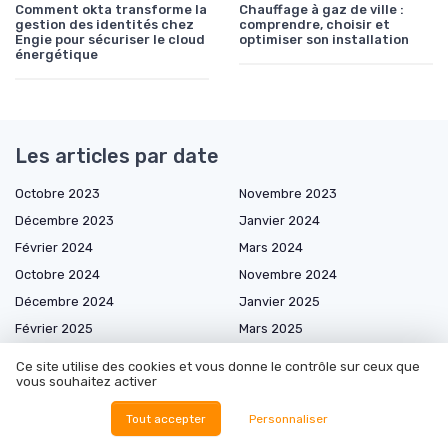
Comment okta transforme la
Chauffage à gaz de ville :
gestion des identités chez
comprendre, choisir et
Engie pour sécuriser le cloud
optimiser son installation
énergétique
Les articles par date
Octobre 2023
Novembre 2023
Décembre 2023
Janvier 2024
Février 2024
Mars 2024
Octobre 2024
Novembre 2024
Décembre 2024
Janvier 2025
Février 2025
Mars 2025
Avril 2025
Mai 2025
Ce site utilise des cookies et vous donne le contrôle sur ceux que
vous souhaitez activer
Juin 2025
Juillet 2025
Août 2025
Septembre 2025
Tout accepter
Personnaliser
Octobre 2025
Novembre 2025