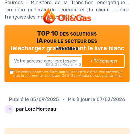
Sources : Ministère de la Transition énergétique ;
Direction générale de l’énergie et du climat ; Union
française des industries pétrolières.
TOP 10 des solutions
IA pour le secteur des
energies
Téléchargez gratuitement le livre blanc
➔ Télécharger
Oil & Gas Media — 2026
*
En remplissant ce formulaire, j’accepte d’être contacté(e) à
des fins commerciales par Oil & Gas Media et ses partenaires.
Publié le
05/09/2025
• Mis à jour le
07/03/2026
par Loïc Morteau