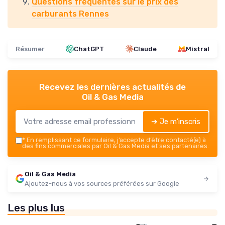
Questions fréquentes sur le prix des
carburants Rennes
Résumer
ChatGPT
Claude
Mistral
Recevez les dernières actualités de
Oil & Gas Media
➔ Je m'inscris
*
En remplissant ce formulaire, j’accepte d’être contacté(e) à
des fins commerciales par Oil & Gas Media et ses partenaires.
Oil & Gas Media
Ajoutez-nous à vos sources préférées sur Google
Les plus lus