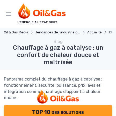
Panneau de gestion des cookies
L'ÉNERGIE À L'ÉTAT BRUT
Oil & Gas Media
Tendances de l'industrie gaz et petrole
Actualité
Chau
Blog
Chauffage à gaz à catalyse : un
confort de chaleur douce et
maîtrisée
Panorama complet du chauffage à gaz à catalyse :
fonctionnement, sécurité, puissance, prix, avis et
intégration comme chauffage d’appoint à chaleur
douce.
TOP 10 des solutions