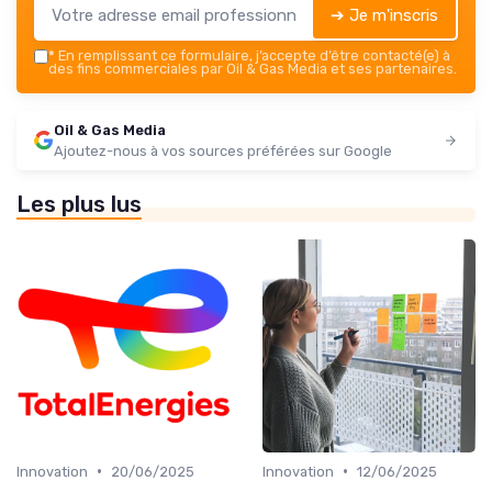
➔ Je m'inscris
*
En remplissant ce formulaire, j’accepte d’être contacté(e) à
des fins commerciales par Oil & Gas Media et ses partenaires.
Oil & Gas Media
Ajoutez-nous à vos sources préférées sur Google
Les plus lus
•
•
Innovation
20/06/2025
Innovation
12/06/2025