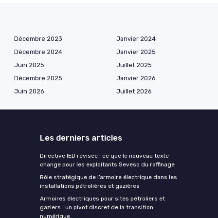
Décembre 2023
Janvier 2024
Décembre 2024
Janvier 2025
Juin 2025
Juillet 2025
Décembre 2025
Janvier 2026
Juin 2026
Juillet 2026
Les derniers articles
Directive IED révisée : ce que le nouveau texte
change pour les exploitants Seveso du raffinage
Rôle stratégique de l’armoire électrique dans les
installations pétrolières et gazières
Armoires électriques pour sites pétroliers et
gaziers : un pivot discret de la transition
numérique