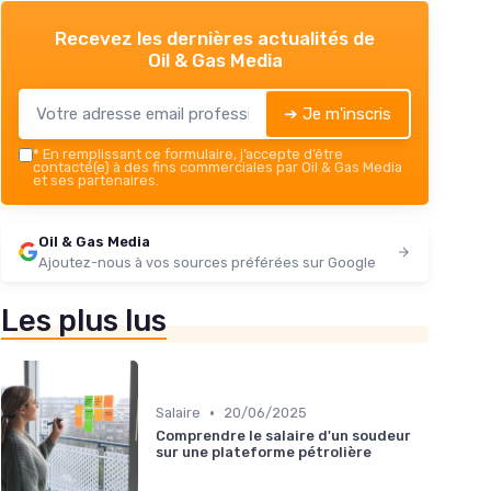
Recevez les dernières actualités de
Oil & Gas Media
➔ Je m'inscris
*
En remplissant ce formulaire, j’accepte d’être
contacté(e) à des fins commerciales par Oil & Gas Media
et ses partenaires.
Oil & Gas Media
Ajoutez-nous à vos sources préférées sur Google
Les plus lus
•
Salaire
20/06/2025
Comprendre le salaire d'un soudeur
sur une plateforme pétrolière