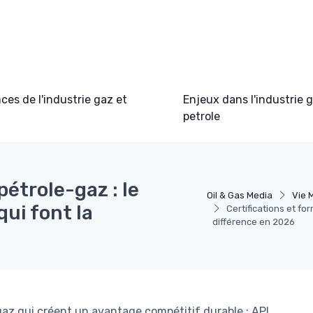
es de l'industrie gaz et
Enjeux dans l'industrie 
petrole
pétrole-gaz : le
Oil & Gas Media
Vie M
ui font la
Certifications et fo
différence en 2026
az qui créent un avantage compétitif durable : API,