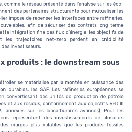
ue, comme le réseau présenté dans l’analyse sur les éco-
iennent des partenaires structurants pour mutualiser les
ier impose de repenser les interfaces entre raffineries,
nouvelables, afin de sécuriser des contrats long terme
tte intégration fine des flux d’énergie, les objectifs de
 les trajectoires net-zero perdent en crédibilité
 des investisseurs.
x produits : le downstream sous
trolier se matérialise par la montée en puissance des
on durables, les SAF. Les raffineries européennes se
 en convertissant des unités de production de pétrole
ées et aux résidus, conformément aux objectifs RED III
3, annexes sur les biocarburants avancés). Pour les
sions représentent des investissements de plusieurs
 des marges plus volatiles que les produits fossiles
ues publiques.