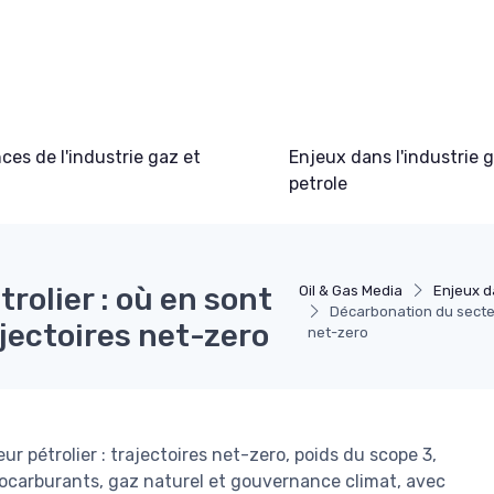
es de l'industrie gaz et
Enjeux dans l'industrie 
petrole
rolier : où en sont
Oil & Gas Media
Enjeux da
Décarbonation du secteur
ajectoires net-zero
net-zero
r pétrolier : trajectoires net-zero, poids du scope 3,
ocarburants, gaz naturel et gouvernance climat, avec