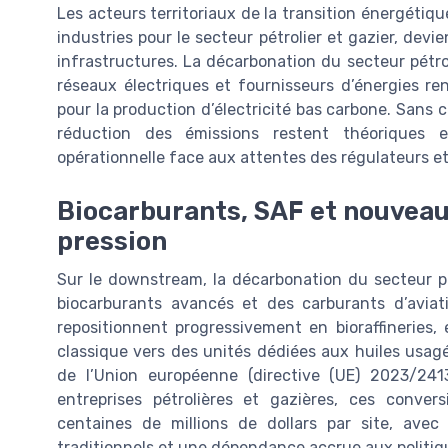
Les acteurs territoriaux de la transition énergétiq
industries pour le secteur pétrolier et gazier, dev
infrastructures. La décarbonation du secteur pétrol
réseaux électriques et fournisseurs d’énergies re
pour la production d’électricité bas carbone. Sans ce
réduction des émissions restent théoriques et
opérationnelle face aux attentes des régulateurs et
Biocarburants, SAF et nouveau
pression
Sur le downstream, la décarbonation du secteur pé
biocarburants avancés et des carburants d’aviati
repositionnent progressivement en bioraffineries,
classique vers des unités dédiées aux huiles usag
de l’Union européenne (directive (UE) 2023/241
entreprises pétrolières et gazières, ces conver
centaines de millions de dollars par site, avec
traditionnels et une dépendance accrue aux politiq