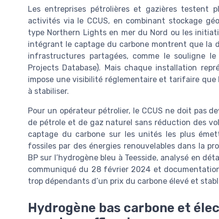
Les entreprises pétrolières et gazières testent
activités via le CCUS, en combinant stockage géol
type Northern Lights en mer du Nord ou les initiat
intégrant le captage du carbone montrent que la d
infrastructures partagées, comme le souligne l
Projects Database). Mais chaque installation repr
impose une visibilité réglementaire et tarifaire qu
à stabiliser.
Pour un opérateur pétrolier, le CCUS ne doit pas de
de pétrole et de gaz naturel sans réduction des vol
captage du carbone sur les unités les plus émett
fossiles par des énergies renouvelables dans la prod
BP sur l’hydrogène bleu à Teesside, analysé en déta
communiqué du 28 février 2024 et documentation de
trop dépendants d’un prix du carbone élevé et stab
Hydrogène bas carbone et élect