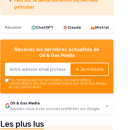
FAQ sur la décarbonation du secteur
pétrolier
Résumer
ChatGPT
Claude
Mistral
Recevez les dernières actualités de
Oil & Gas Media
➔ Je m'inscris
*
En remplissant ce formulaire, j’accepte d’être
contacté(e) à des fins commerciales par Oil & Gas Media
et ses partenaires.
Oil & Gas Media
Ajoutez-nous à vos sources préférées sur Google
Les plus lus