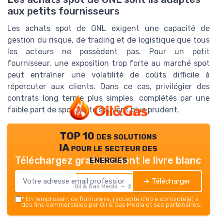
aux petits fournisseurs
Les achats spot de GNL exigent une capacité de
gestion du risque, de trading et de logistique que tous
les acteurs ne possèdent pas. Pour un petit
fournisseur, une exposition trop forte au marché spot
peut entraîner une volatilité de coûts difficile à
répercuter aux clients. Dans ce cas, privilégier des
contrats long terme plus simples, complétés par une
faible part de spot, reste souvent plus prudent.
TOP 10 des solutions
IA pour le secteur des
energies
Téléchargez gratuitement le livre blanc
➔ Télécharger
Oil & Gas Media — 2026
*
En remplissant ce formulaire, j’accepte d’être contacté(e) à
des fins commerciales par Oil & Gas Media et ses partenaires.