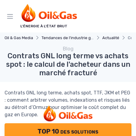
Panneau de gestion des cookies
L'ÉNERGIE À L'ÉTAT BRUT
Oil & Gas Media
Tendances de l'industrie gaz et petrole
Actualité
Cont
Blog
Contrats GNL long terme vs achats
spot : le calcul de l'acheteur dans un
marché fracturé
Contrats GNL long terme, achats spot, TTF, JKM et PEG
: comment arbitrer volumes, indexations et risques liés
au détroit d’Ormuz pour optimiser le coût complet du
gaz en Europe.
TOP 10 des solutions