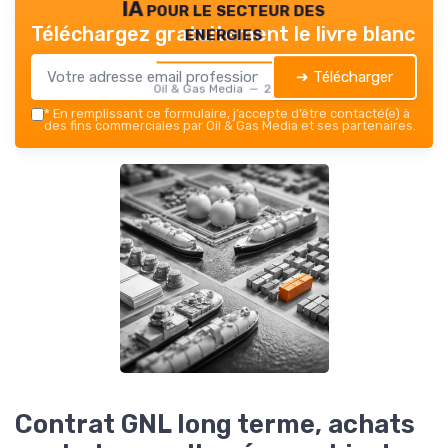
IA pour le secteur des
energies
Téléchargez gratuitement le livre blanc
➔ Télécharger
Oil & Gas Media — 2026
*
En remplissant ce formulaire, j’accepte d’être contacté(e) à
des fins commerciales par Oil & Gas Media et ses partenaires.
Contrat GNL long terme, achats