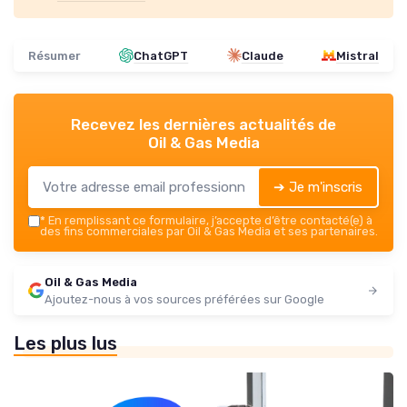
Résumer
ChatGPT
Claude
Mistral
Recevez les dernières actualités de
Oil & Gas Media
➔ Je m'inscris
*
En remplissant ce formulaire, j’accepte d’être contacté(e) à
des fins commerciales par Oil & Gas Media et ses partenaires.
Oil & Gas Media
Ajoutez-nous à vos sources préférées sur Google
Les plus lus