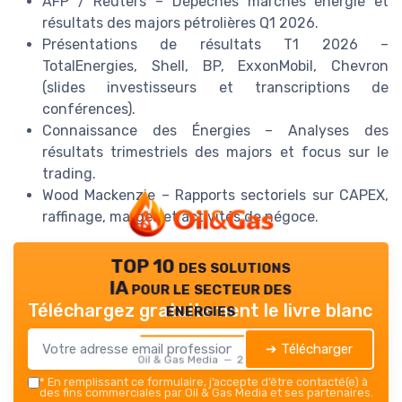
AFP / Reuters – Dépêches marchés énergie et
résultats des majors pétrolières Q1 2026.
Présentations de résultats T1 2026 –
TotalEnergies, Shell, BP, ExxonMobil, Chevron
(slides investisseurs et transcriptions de
conférences).
Connaissance des Énergies – Analyses des
résultats trimestriels des majors et focus sur le
trading.
Wood Mackenzie – Rapports sectoriels sur CAPEX,
raffinage, marges et activités de négoce.
TOP 10 des solutions
IA pour le secteur des
energies
Téléchargez gratuitement le livre blanc
➔ Télécharger
Oil & Gas Media — 2026
*
En remplissant ce formulaire, j’accepte d’être contacté(e) à
des fins commerciales par Oil & Gas Media et ses partenaires.