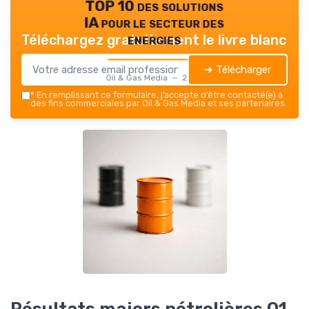
TOP 10 des solutions
IA pour le secteur des
energies
Téléchargez gratuitement le livre blanc
➔ Télécharger
Oil & Gas Media — 2026
*
En remplissant ce formulaire, j’accepte d’être contacté(e) à
des fins commerciales par Oil & Gas Media et ses partenaires.
Résultats majors pétrolières Q1