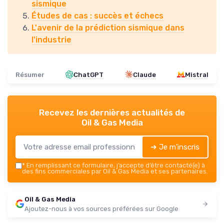
sismique
Études de cas : succès et échecs
L'avenir de la prédiction sismique dans
l'industrie
Résumer
ChatGPT
Claude
Mistral
Recevez les dernières actualités de
Oil & Gas Media
➔ Je m'inscris
*
En remplissant ce formulaire, j’accepte d’être contacté(e) à
des fins commerciales par Oil & Gas Media et ses partenaires.
Oil & Gas Media
Ajoutez-nous à vos sources préférées sur Google