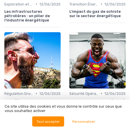
•
•
Exploration et Production
12/06/2025
Transition Énergétique
12/06/2025
Les infrastructures
L'impact du gaz de schiste
pétrolières : un pilier de
sur le secteur énergétique
l'industrie énergétique
•
•
Régulation Environnementale
12/06/2025
Sécurité Opérationnelle
12/06/2025
Les défis environnementaux
Comment assurer la sécurité
du secteur pétrolier : un
des infrastructures de
Ce site utilise des cookies et vous donne le contrôle sur ceux que
enjeu crucial
transport de gaz et de
vous souhaitez activer
pétrole
Tout accepter
Personnaliser