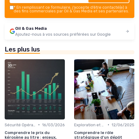
*
En remplissant ce formulaire, j’accepte d’être contacté(e) à
des fins commerciales par Oil & Gas Media et ses partenaires.
Oil & Gas Media
Ajoutez-nous à vos sources préférées sur Google
Les plus lus
•
•
Sécurité Opérationnelle
16/03/2026
Exploration et Production
12/06/2025
Comprendre le prix du
Comprendre le rôle
kérosène au litre : enjeux,
stratégique d'un dépôt