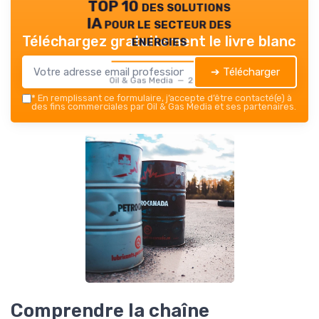
TOP 10 des solutions
IA pour le secteur des
energies
Téléchargez gratuitement le livre blanc
➔ Télécharger
Oil & Gas Media — 2026
*
En remplissant ce formulaire, j’accepte d’être contacté(e) à
des fins commerciales par Oil & Gas Media et ses partenaires.
Comprendre la chaîne