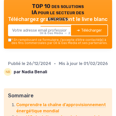
TOP 10 des solutions
IA pour le secteur des
energies
Téléchargez gratuitement le livre blanc
➔ Télécharger
Oil & Gas Media — 2026
*
En remplissant ce formulaire, j’accepte d’être contacté(e) à
des fins commerciales par Oil & Gas Media et ses partenaires.
Publié le
26/12/2024
• Mis à jour le
01/02/2026
par Nadia Benali
Sommaire
Comprendre la chaîne d’approvisionnement
énergétique mondial