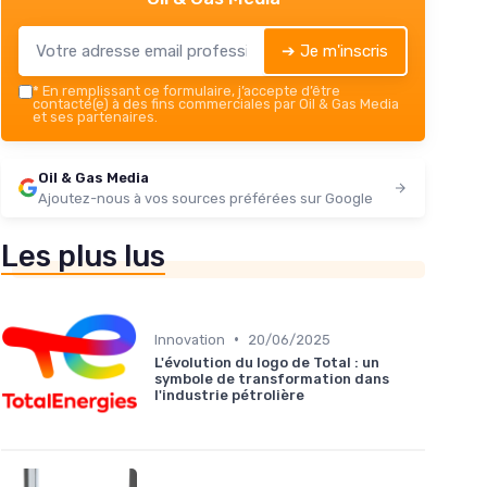
➔ Je m'inscris
*
En remplissant ce formulaire, j’accepte d’être
contacté(e) à des fins commerciales par Oil & Gas Media
et ses partenaires.
Oil & Gas Media
Ajoutez-nous à vos sources préférées sur Google
Les plus lus
•
Innovation
20/06/2025
L'évolution du logo de Total : un
symbole de transformation dans
l'industrie pétrolière