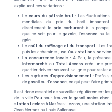
expliquent ces variations :
Le cours du pétrole brut
: Les fluctuations
mondiales du prix du baril impactent
directement le
prix carburant
à la pompe,
que ce soit pour le
gazole
, l’
essence
ou le
gplc
.
Le coût du raffinage et du transport
: Les fra
puis les acheminer jusqu’aux
stations-service
La concurrence locale
: À Pau, la présenc
Intermarché
ou
Total Access
crée une pres
quartier doivent souvent s’aligner pour rester a
Les ruptures d’approvisionnement
: Parfois,
de
gasoil
ou d’
essence
, ce qui peut faire grimp
Il est donc essentiel de surveiller régulièrement les
de la
ville Pau
pour trouver le
gasoil moins cher
.
station Leclerc
à Mazères-Lezons, une
station In
Jean Mermoz ou Louis Sallenave.