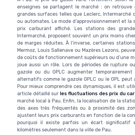
enseignes se partagent le marché : on retrouve 
grandes surfaces telles que Leclerc, Intermarché
ou automates. Le mode d’approvisionnement et la s
prix carburant affiché. Les stations des grand
Intermarché, proposent souvent un prix moins cher 
de marges réduites. À l’inverse, certaines statio
Mermoz, Louis Sallenave ou Mazères Lezons, peuven
de coûts de fonctionnement supérieurs ou d’une moi
joue aussi un rôle. Lors de périodes de rupture ou
gazole ou du GPLC augmenter temporairement d
alternatifs comme le gazole GPLC ou le GPL peut aus
Pour mieux comprendre ces dynamiques, il est utile
article détaillé sur
les fluctuations des prix du ca
marché local à Pau. Enfin, la localisation de la sta
des axes très fréquentés ou à proximité des z
ajustent leurs prix carburants en fonction de la co
pourquoi il existe parfois un écart significati
kilomètres seulement dans la ville de Pau.