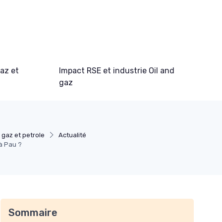
gaz et
Impact RSE et industrie Oil and
gaz
 gaz et petrole
Actualité
à Pau ?
Sommaire