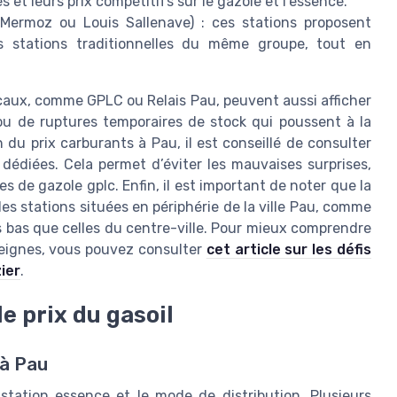
 et leurs prix compétitifs sur le gazole et l’essence.
Mermoz ou Louis Sallenave) : ces stations proposent
s stations traditionnelles du même groupe, tout en
caux, comme GPLC ou Relais Pau, peuvent aussi afficher
 ou de ruptures temporaires de stock qui poussent à la
n du prix carburants à Pau, il est conseillé de consulter
s dédiées. Cela permet d’éviter les mauvaises surprises,
de gazole gplc. Enfin, il est important de noter que la
: les stations situées en périphérie de la ville Pau, comme
s bas que celles du centre-ville. Pour mieux comprendre
seignes, vous pouvez consulter
cet article sur les défis
ier
.
le prix du gasoil
 à Pau
 station essence et le mode de distribution. Plusieurs