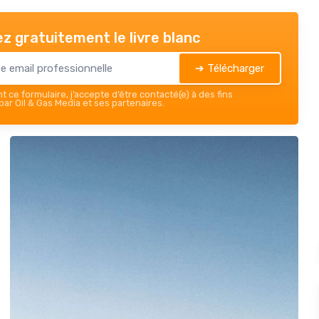
z gratuitement le livre blanc
➔ Télécharger
 ce formulaire, j’accepte d’être contacté(e) à des fins
ar Oil & Gas Media et ses partenaires.