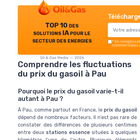
Télécharge
TOP 10 des
solutions IA pour le
secteur des energies
*
En remplissant
commerciales p
Oil & Gas Media — 2026
Comprendre les fluctuations
du prix du gasoil à Pau
Pourquoi le prix du gasoil varie-t-il
autant à Pau ?
À Pau, comme partout en France, le
prix du gasoil
dépend de nombreux facteurs. Il n’est pas rare de
constater des différences de plusieurs centimes
entre deux
stations essence
situées à quelques
kilomètres l’une de l’autre. Plusieurs éléments