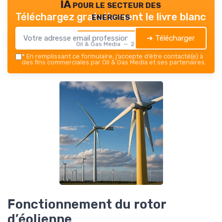
IA pour le secteur des
energies
Téléchargez gratuitement le livre blanc
➔ Télécharger
Oil & Gas Media — 2026
*
En remplissant ce formulaire, j’accepte d’être contacté(e) à
des fins commerciales par Oil & Gas Media et ses partenaires.
Fonctionnement du rotor
d’éolienne