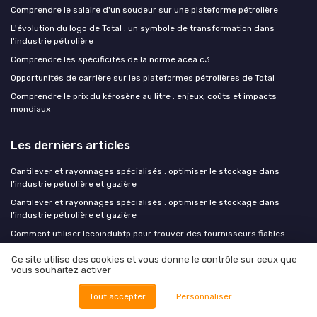
Comprendre le salaire d'un soudeur sur une plateforme pétrolière
L'évolution du logo de Total : un symbole de transformation dans
l'industrie pétrolière
Comprendre les spécificités de la norme acea c3
Opportunités de carrière sur les plateformes pétrolières de Total
Comprendre le prix du kérosène au litre : enjeux, coûts et impacts
mondiaux
Les derniers articles
Cantilever et rayonnages spécialisés : optimiser le stockage dans
l’industrie pétrolière et gazière
Cantilever et rayonnages spécialisés : optimiser le stockage dans
l’industrie pétrolière et gazière
Comment utiliser lecoindubtp pour trouver des fournisseurs fiables
dans la chaîne d’approvisionnement pétrole et gaz
Ce site utilise des cookies et vous donne le contrôle sur ceux que
Directive IED révisée : ce que le nouveau texte change pour les
vous souhaitez activer
exploitants Seveso du raffinage
Rôle stratégique de l’armoire électrique dans les installations
Tout accepter
Personnaliser
pétrolières et gazières