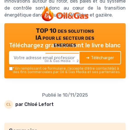
innovations autour du rotor, des pales et du système
de contrôle sont donc au cœur de la transition
énergétique dans l’industrie pétrolière et gazière.
TOP 10 des solutions
IA pour le secteur des
energies
Téléchargez gratuitement le livre blanc
➔ Télécharger
Oil & Gas Media — 2026
*
En remplissant ce formulaire, j’accepte d’être contacté(e) à
des fins commerciales par Oil & Gas Media et ses partenaires.
Publié le
10/11/2025
par Chloé Lefort