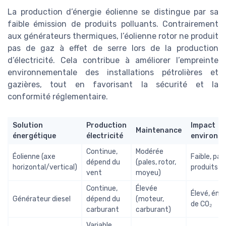
La production d’énergie éolienne se distingue par sa
faible émission de produits polluants. Contrairement
aux générateurs thermiques, l’éolienne rotor ne produit
pas de gaz à effet de serre lors de la production
d’électricité. Cela contribue à améliorer l’empreinte
environnementale des installations pétrolières et
gazières, tout en favorisant la sécurité et la
conformité réglementaire.
Solution
Production
Impact
Maintenance
énergétique
électricité
environn
Continue,
Modérée
Éolienne (axe
Faible, pas
dépend du
(pales, rotor,
horizontal/vertical)
produits p
vent
moyeu)
Continue,
Élevée
Élevé, émi
Générateur diesel
dépend du
(moteur,
de CO₂
carburant
carburant)
Variable,