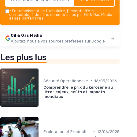
*
En remplissant ce formulaire, j’accepte d’être
contacté(e) à des fins commerciales par Oil & Gas Media
et ses partenaires.
Oil & Gas Media
Ajoutez-nous à vos sources préférées sur Google
Les plus lus
•
Sécurité Opérationnelle
16/03/2026
Comprendre le prix du kérosène au
litre : enjeux, coûts et impacts
mondiaux
•
Exploration et Production
12/06/2025