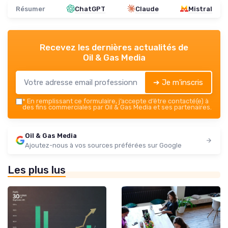
Résumer
ChatGPT
Claude
Mistral
Recevez les dernières actualités de
Oil & Gas Media
➔ Je m'inscris
*
En remplissant ce formulaire, j’accepte d’être contacté(e) à
des fins commerciales par Oil & Gas Media et ses partenaires.
Oil & Gas Media
Ajoutez-nous à vos sources préférées sur Google
Les plus lus