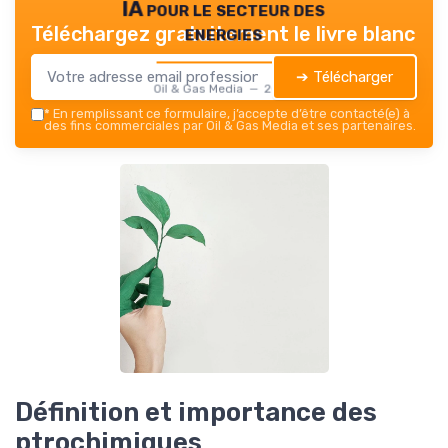
IA pour le secteur des
energies
Téléchargez gratuitement le livre blanc
➔ Télécharger
Oil & Gas Media — 2026
*
En remplissant ce formulaire, j’accepte d’être contacté(e) à
des fins commerciales par Oil & Gas Media et ses partenaires.
Définition et importance des
ptrochimiques