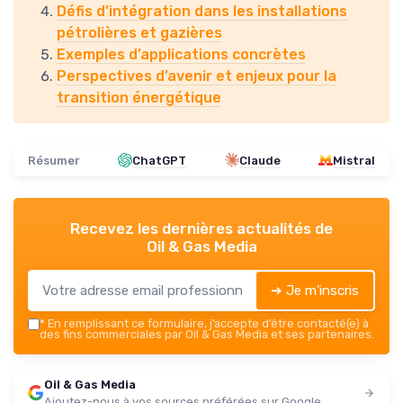
Défis d’intégration dans les installations
pétrolières et gazières
Exemples d’applications concrètes
Perspectives d’avenir et enjeux pour la
transition énergétique
Résumer
ChatGPT
Claude
Mistral
Recevez les dernières actualités de
Oil & Gas Media
➔ Je m'inscris
*
En remplissant ce formulaire, j’accepte d’être contacté(e) à
des fins commerciales par Oil & Gas Media et ses partenaires.
Oil & Gas Media
Ajoutez-nous à vos sources préférées sur Google