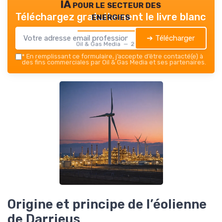
IA pour le secteur des
energies
Téléchargez gratuitement le livre blanc
➔ Télécharger
Oil & Gas Media — 2026
*
En remplissant ce formulaire, j’accepte d’être contacté(e) à
des fins commerciales par Oil & Gas Media et ses partenaires.
Origine et principe de l’éolienne
de Darrieus