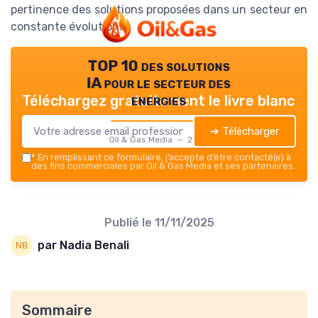
pertinence des solutions proposées dans un secteur en
constante évolution.
TOP 10 des solutions
IA pour le secteur des
energies
Téléchargez gratuitement le livre blanc
➔ Télécharger
Oil & Gas Media — 2026
*
En remplissant ce formulaire, j’accepte d’être contacté(e) à
des fins commerciales par Oil & Gas Media et ses partenaires.
Publié le
11/11/2025
par Nadia Benali
Sommaire