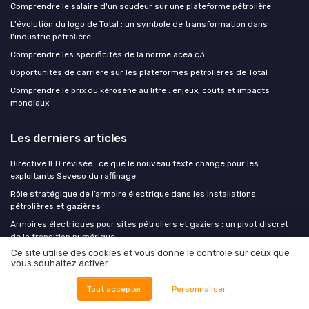
Comprendre le salaire d'un soudeur sur une plateforme pétrolière
L'évolution du logo de Total : un symbole de transformation dans
l'industrie pétrolière
Comprendre les spécificités de la norme acea c3
Opportunités de carrière sur les plateformes pétrolières de Total
Comprendre le prix du kérosène au litre : enjeux, coûts et impacts
mondiaux
Les derniers articles
Directive IED révisée : ce que le nouveau texte change pour les
exploitants Seveso du raffinage
Rôle stratégique de l’armoire électrique dans les installations
pétrolières et gazières
Armoires électriques pour sites pétroliers et gaziers : un pivot discret
de la transition numérique
Ce site utilise des cookies et vous donne le contrôle sur ceux que
Comment le découpeur plasma transforme la maintenance des aciers
vous souhaitez activer
dans l’industrie pétrolière et gazière
Pénurie d'ingénieurs forage : l'industrie va-t-elle automatiser plus vite
Tout accepter
Personnaliser
qu'elle ne le souhaite ?